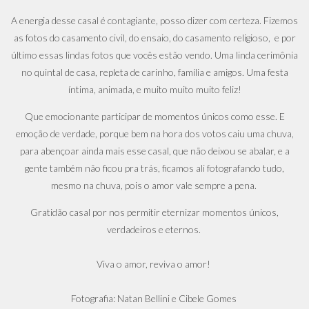
A energia desse casal é contagiante, posso dizer com certeza. Fizemos
as fotos do casamento civil, do ensaio, do casamento religioso, e por
último essas lindas fotos que vocês estão vendo. Uma linda cerimônia
no quintal de casa, repleta de carinho, família e amigos. Uma festa
íntima, animada, e muito muito muito feliz!
Que emocionante participar de momentos únicos como esse. E
emoção de verdade, porque bem na hora dos votos caiu uma chuva,
para abençoar ainda mais esse casal, que não deixou se abalar, e a
gente também não ficou pra trás, ficamos ali fotografando tudo,
mesmo na chuva, pois o amor vale sempre a pena.
Gratidão casal por nos permitir eternizar momentos únicos,
verdadeiros e eternos.
Viva o amor, reviva o amor!
Fotografia: Natan Bellini e Cibele Gomes