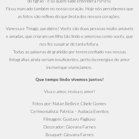
do tigrão - e só quem sabe entenderá rsrsrs).
Ficou marcado também no nosso coração. Hoje nós percebemos que
as fotos são reflexo do que brota dos nossos corações.
Vanessa e Thiago, parabéns! Vocês são duas pessoas muito amáveis
e amadas, que criaram um filho tão lindo e amoroso como vocês, que
nos fez suspirar de tanta fofura.
Todas as palavras de gratidão por terem confiado nas nossas
fotografias ainda seriam insuficientes, perto da energia e do amor
incrível que vivenciamos.
Que tempo lindo vivemos juntos!
Viva o amor, reviva o amor!
Fotos por: Natan Bellini e Cibele Gomes
Cerimonialista: Patricia – Audacia Eventos
Filmagem: Gustavo Pagliuso
Decorador: Giovana Farnes
Bouquet: Giovana Farnes