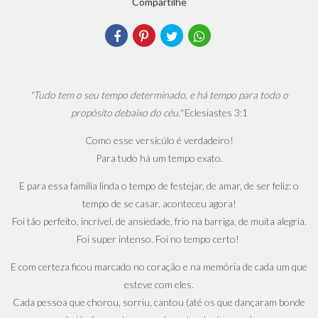
Compartilhe
"Tudo tem o seu tempo determinado, e há tempo para todo o
propósito debaixo do céu."
Eclesiastes 3:1
Como esse versícúlo é verdadeiro!
Para tudo há um tempo exato.
E para essa família linda o tempo de festejar, de amar, de ser feliz: o
tempo de se casar, aconteceu agora!
Foi tão perfeito, incrível, de ansiedade, frio na barriga, de muita alegria.
Foi super intenso. Foi no tempo certo!
E com certeza ficou marcado no coração e na memória de cada um que
esteve com eles.
Cada pessoa que chorou, sorriu, cantou (até os que dançaram bonde