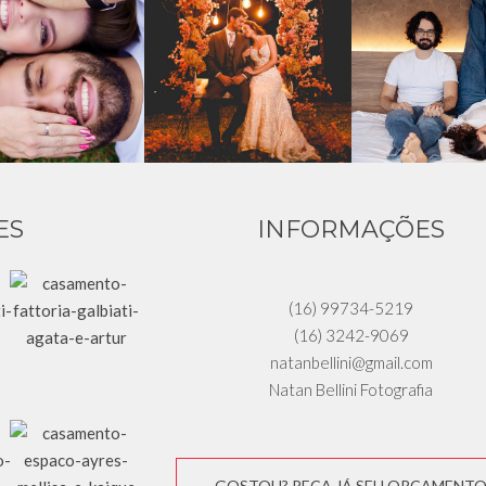
ES
INFORMAÇÕES
(16) 99734-5219
(16) 3242-9069
natanbellini@gmail.com
Natan Bellini Fotografia
GOSTOU? PEÇA JÁ SEU ORÇAMENT