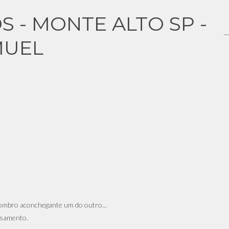
 - MONTE ALTO SP -
MUEL
 ombro aconchegante um do outro...
asamento.