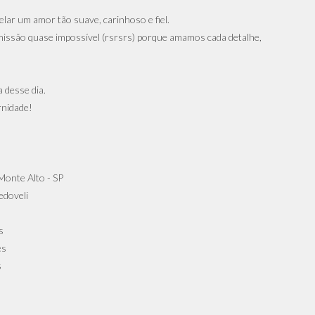
lar um amor tão suave, carinhoso e fiel.
 missão quase impossível (rsrsrs) porque amamos cada detalhe,
 desse dia.
nidade!
Monte Alto - SP
edoveli
s
es
s