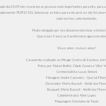
ado dia 01/09 eles reuniram as pessoas mais importantes para eles, para se
implesmente PERFEITAS. Selecionar as fotos para este post no site foi uma
cada sorriso, cada momento.
Muito obrigado por nos deixarem eternizar a história
Que esses 9 anos se transformem agora em eter
Viva o amor, reviva o amor!
Casamento realizado no Mirage Centro de Eventos, em 
Fotos por: Natan Bellini, Cibele Gomes e Vitor V
Cerimonialista: Lucas Simoni
Filmagem: André Cacemiro - Que tal Filme
Decorador: Marly Bassoli - Ateliê das Flor
Bouquet: Marly Bassoli - Ateliê das Flore
Cabeleireira(o): Aline Lopes
Maquiagem: Emislaine de Paula