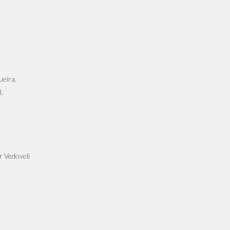
ueira,
,
or Vedoveli