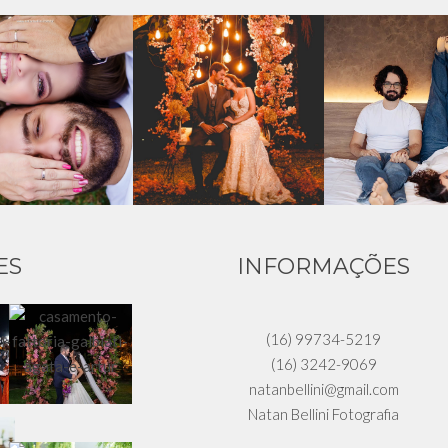
ES
INFORMAÇÕES
(16) 99734-5219
(16) 3242-9069
natanbellini@gmail.com
Natan Bellini Fotografia