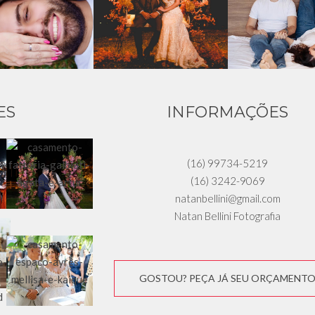
ES
INFORMAÇÕES
(16) 99734-5219
(16) 3242-9069
natanbellini@gmail.com
Natan Bellini Fotografia
GOSTOU? PEÇA JÁ SEU ORÇAMENT