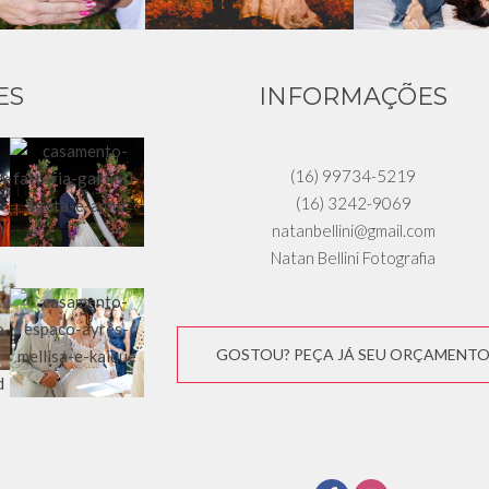
ES
INFORMAÇÕES
(16) 99734-5219
(16) 3242-9069
natanbellini@gmail.com
Natan Bellini Fotografia
GOSTOU? PEÇA JÁ SEU ORÇAMENT