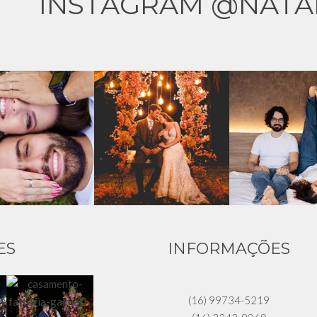
INSTAGRAM @NATA
ES
INFORMAÇÕES
(16) 99734-5219