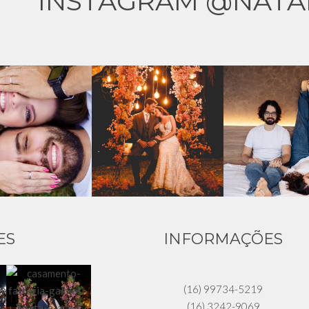
INSTAGRAM @NATA
ES
INFORMAÇÕES
(16) 99734-5219
(16) 3242-9069