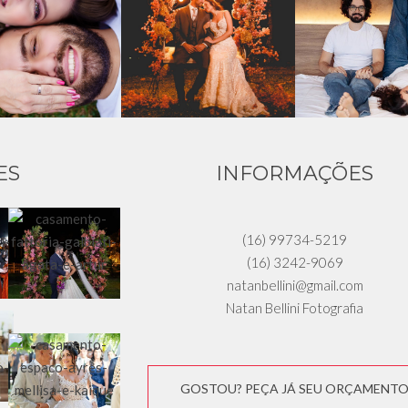
ES
INFORMAÇÕES
(16) 99734-5219
(16) 3242-9069
natanbellini@gmail.com
Natan Bellini Fotografia
GOSTOU? PEÇA JÁ SEU ORÇAMENT