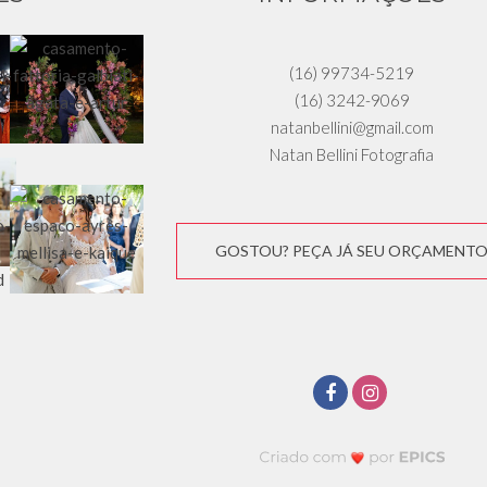
(16) 99734-5219
(16) 3242-9069
natanbellini@gmail.com
Natan Bellini Fotografia
GOSTOU? PEÇA JÁ SEU ORÇAMENT